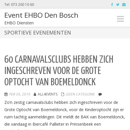
Tel: 073 200 10 60
Event EHBO Den Bosch
Toggle
EHBO Diensten
naviga
SPORTIEVE EVENEMENTEN
60 CARNAVALSCLUBS HEBBEN ZICH
INGESCHREVEN VOOR DE GROTE
OPTOCHT VAN BOEMELDONCK
FEB 05, 2019
ALL4EVENTS
GEEN CATEGORIE
Zo’n zestig carnavalsclubs hebben zich ingeschreven voor de
Grote Optocht van Boemeldonck, voor de Kinderoptocht zijn er
ruim tachtig aanmeldingen. Dit meldt de BAK van Boemeldonck,
die vandaag in Biercafé Pallieter in Prinsenbeek een