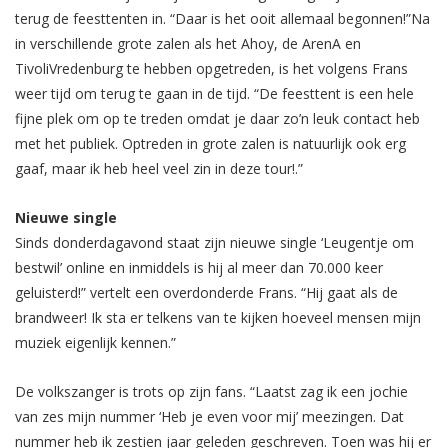
terug de feesttenten in. “Daar is het ooit allemaal begonnen!”
Na
in verschillende grote zalen als het Ahoy, de ArenA en
TivoliVredenburg te hebben opgetreden, is het volgens Frans
weer tijd om terug te gaan in de tijd. “De feesttent is een hele
fijne plek om op te treden omdat je daar zo’n leuk contact heb
met het publiek. Optreden in grote zalen is natuurlijk ook erg
gaaf, maar ik heb heel veel zin in deze tour!.”
Nieuwe single
Sinds donderdagavond staat zijn nieuwe single ‘Leugentje om
bestwil’ online en inmiddels is hij al meer dan 70.000 keer
geluisterd!” vertelt een overdonderde Frans. “Hij gaat als de
brandweer! Ik sta er telkens van te kijken hoeveel mensen mijn
muziek eigenlijk kennen.”
De volkszanger is trots op zijn fans. “Laatst zag ik een jochie
van zes mijn nummer ‘Heb je even voor mij’ meezingen. Dat
nummer heb ik zestien jaar geleden geschreven. Toen was hij er