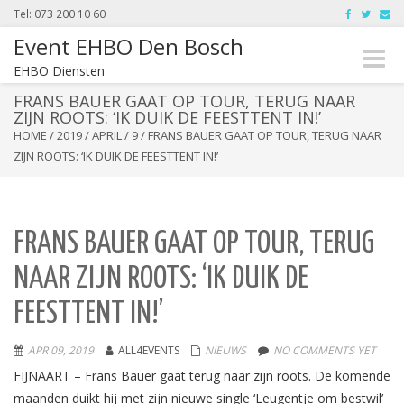
Tel: 073 200 10 60
Event EHBO Den Bosch
Toggle
EHBO Diensten
naviga
FRANS BAUER GAAT OP TOUR, TERUG NAAR
ZIJN ROOTS: ‘IK DUIK DE FEESTTENT IN!’
HOME
/
2019
/
APRIL
/
9
/
FRANS BAUER GAAT OP TOUR, TERUG NAAR
ZIJN ROOTS: ‘IK DUIK DE FEESTTENT IN!’
FRANS BAUER GAAT OP TOUR, TERUG
NAAR ZIJN ROOTS: ‘IK DUIK DE
FEESTTENT IN!’
APR 09, 2019
ALL4EVENTS
NIEUWS
NO COMMENTS YET
FIJNAART –
Frans Bauer gaat terug naar zijn roots. De komende
maanden duikt hij met zijn nieuwe single ‘Leugentje om bestwil’