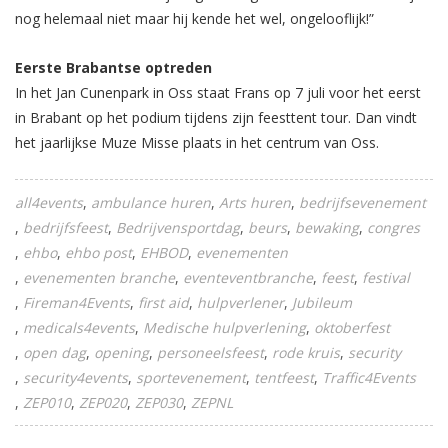
nog helemaal niet maar hij kende het wel, ongelooflijk!”
Eerste Brabantse optreden
In het Jan Cunenpark in Oss staat Frans op 7 juli voor het eerst
in Brabant op het podium tijdens zijn feesttent tour. Dan vindt
het jaarlijkse Muze Misse plaats in het centrum van Oss.
all4events
ambulance huren
Arts huren
bedrijfsevenement
bedrijfsfeest
Bedrijvensportdag
beurs
bewaking
congres
ehbo
ehbo post
EHBOD
evenementen
evenementen branche
eventeventbranche
feest
festival
Fireman4Events
first aid
hulpverlener
Jubileum
medicals4events
Medische hulpverlening
oktoberfest
open dag
opening
personeelsfeest
rode kruis
security
security4events
sportevenement
tentfeest
Traffic4Events
ZEP010
ZEP020
ZEP030
ZEPNL