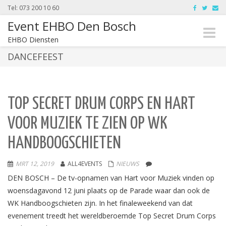
Tel: 073 200 10 60
Event EHBO Den Bosch
Toggle
EHBO Diensten
naviga
DANCEFEEST
TOP SECRET DRUM CORPS EN HART
VOOR MUZIEK TE ZIEN OP WK
HANDBOOGSCHIETEN
MRT 12, 2019
ALL4EVENTS
NIEUWS
DEN BOSCH – De tv-opnamen van Hart voor Muziek vinden op
woensdagavond 12 juni plaats op de Parade waar dan ook de
WK Handboogschieten zijn. In het finaleweekend van dat
evenement treedt het wereldberoemde Top Secret Drum Corps