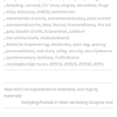
bewaking
carnaval
CLC vecta
congres
dancefeest
Drugs
ehbo
ehbo post
EHBOD
evenementen
evenementen branche
evenementenbureau
event summit
eventeventbranche
feest
festival
Fireman4Events
first aid
gala
Gouden Giraffe
hulpverlener
Jubileum
live communicatie
medicals4events
Medische hulpverlening
oktoberfest
open dag
opening
personeelsfeest
rode kruis
safety
security
security4events
sportevenement
tentfeest
Traffic4Events
verpleegkundige huren
ZEP010
ZEP020
ZEP030
ZEPNL
Meer AED’s en hulpverleners in Nederland, voor hulp bij
reanimatie
Bevrijdingsfestivals in teken van belang Europese Unie