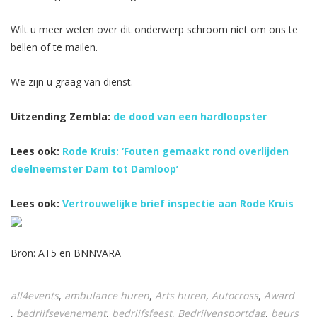
Wilt u meer weten over dit onderwerp schroom niet om ons te
bellen of te mailen.
We zijn u graag van dienst.
Uitzending Zembla:
de dood van een hardloopster
Lees ook:
Rode Kruis: ‘Fouten gemaakt rond overlijden
deelneemster Dam tot Damloop’
Lees ook:
Vertrouwelijke brief inspectie aan Rode Kruis
Bron: AT5 en BNNVARA
all4events
ambulance huren
Arts huren
Autocross
Award
bedrijfsevenement
bedrijfsfeest
Bedrijvensportdag
beurs