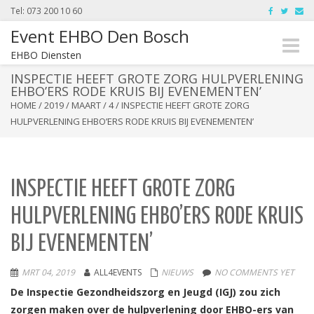
Tel: 073 200 10 60
Event EHBO Den Bosch
Toggle
EHBO Diensten
naviga
INSPECTIE HEEFT GROTE ZORG HULPVERLENING
EHBO’ERS RODE KRUIS BIJ EVENEMENTEN’
HOME
/
2019
/
MAART
/
4
/
INSPECTIE HEEFT GROTE ZORG
HULPVERLENING EHBO’ERS RODE KRUIS BIJ EVENEMENTEN’
INSPECTIE HEEFT GROTE ZORG
HULPVERLENING EHBO’ERS RODE KRUIS
BIJ EVENEMENTEN’
MRT 04, 2019
ALL4EVENTS
NIEUWS
NO COMMENTS YET
De Inspectie Gezondheidszorg en Jeugd (IGJ) zou zich
zorgen maken over de hulpverlening door EHBO-ers van