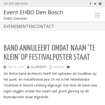
Tel: 073 200 10 60
Event EHBO Den Bosch
Toggle
EHBO Diensten
naviga
EVENEMENTENCONTACT
BAND ANNULEERT OMDAT NAAM ’TE
KLEIN’ OP FESTIVALPOSTER STAAT
FEB 18, 2019
ALL4EVENTS
NIEUWS
De Britse band Architects heeft het optreden als headliner op
het punk- en metalfestival Jera On Air in het Nederlandse
Ysselstein in Noord-Limburg afgezegd. Dat doet de band naar
eigen zeggen omdat hun naam niet groot genoeg op de
festivalposter staat afgedrukt.