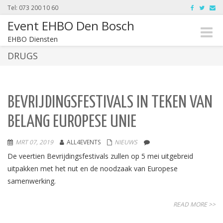
Tel: 073 200 10 60
Event EHBO Den Bosch
Toggle
EHBO Diensten
naviga
DRUGS
BEVRIJDINGSFESTIVALS IN TEKEN VAN
BELANG EUROPESE UNIE
MRT 07, 2019
ALL4EVENTS
NIEUWS
De veertien Bevrijdingsfestivals zullen op 5 mei uitgebreid
uitpakken met het nut en de noodzaak van Europese
samenwerking.
READ MORE >>